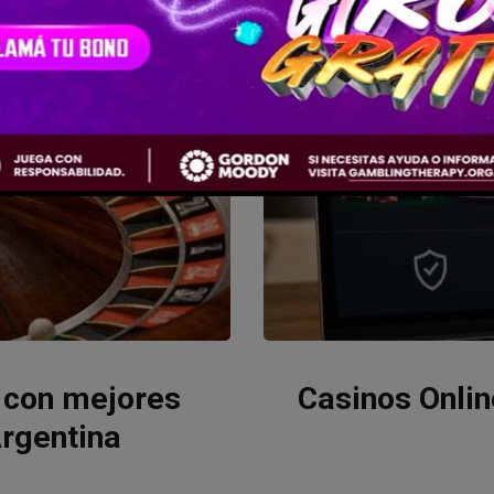
 con mejores
Casinos Onli
rgentina