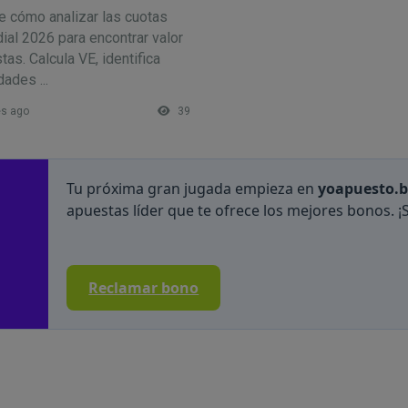
 cómo analizar las cuotas
ial 2026 para encontrar valor
as. Calcula VE, identifica
ades ...
s ago
39
Tu próxima gran jugada empieza en
yoapuesto.b
apuestas líder que te ofrece los mejores bonos.
Reclamar bono