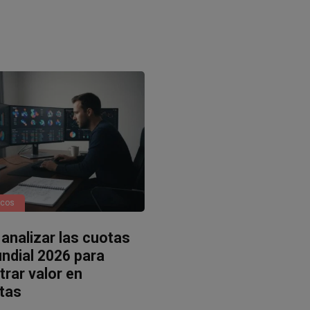
icos
analizar las cuotas
ndial 2026 para
rar valor en
tas