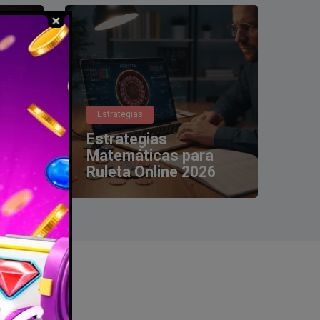
Estrategias
Estrategias
Matemáticas para
Ruleta Online 2026