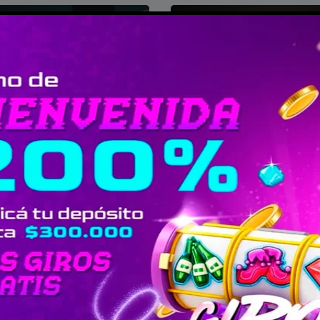
trategias
Estrategias
ndencias
Comparación
ulatorias en
Sistemas Conteo
inos Online y
Cartas Blackjack
ker 2026
2026