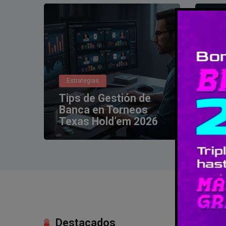
Es
Estrategias
Te
Tips de Gestión de
Reg
Banca en Torneos
Cas
Texas Hold’em 2026
Po
Destacados