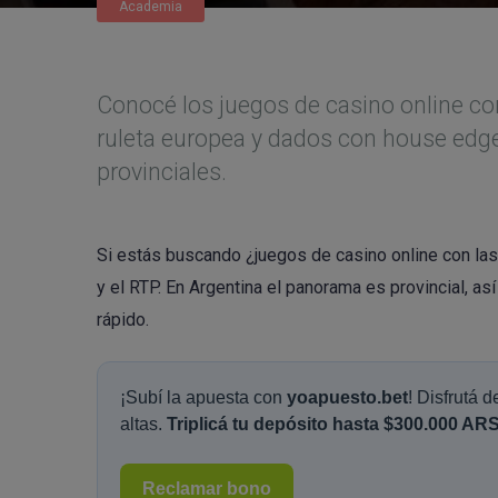
Academia
Conocé los juegos de casino online con
ruleta europea y dados con house edge 
provinciales.
Si estás buscando ¿juegos de casino online con las 
y el RTP. En Argentina el panorama es provincial, así
rápido.
¡Subí la apuesta con
yoapuesto.bet
! Disfrutá 
altas.
Triplicá tu depósito hasta $300.000 ARS
Reclamar bono