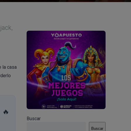
jack,
e la casa
rderlo
🔥
Buscar
Buscar