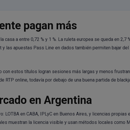
mente pagan más
 la casa a entre 0,72 % y 1 %. La ruleta europea se queda en 2,7 
at y las apuestas Pass Line en dados también permiten bajar del
o con estos títulos logran sesiones más largas y menos frustran
de RTP online, todavía por debajo de una buena partida de blackj
rcado en Argentina
uyo: LOTBA en CABA, IPLyC en Buenos Aires, y licencias propias 
ales muestran la licencia visible y usan métodos locales como 