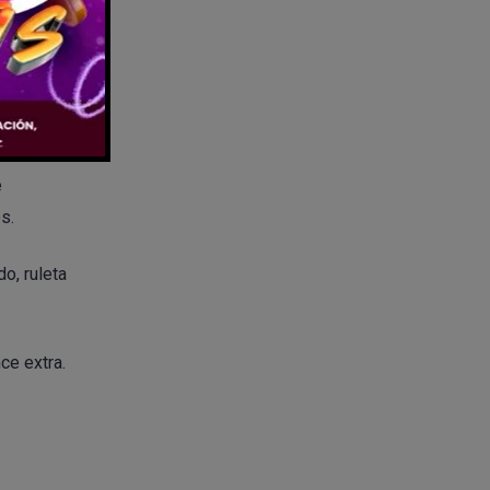
e
s.
o, ruleta
ce extra.