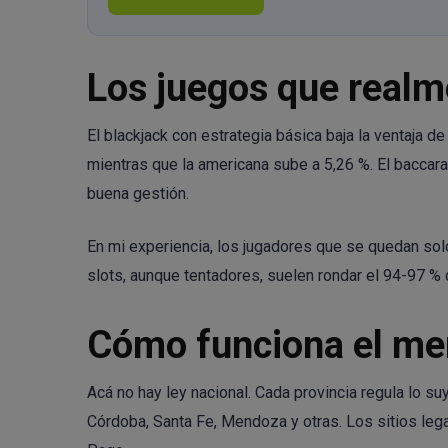
Los juegos que real
El blackjack con estrategia básica baja la ventaja de
mientras que la americana sube a 5,26 %. El baccar
buena gestión.
En mi experiencia, los jugadores que se quedan sol
slots, aunque tentadores, suelen rondar el 94-97 % 
Cómo funciona el me
Acá no hay ley nacional. Cada provincia regula lo s
Córdoba, Santa Fe, Mendoza y otras. Los sitios leg