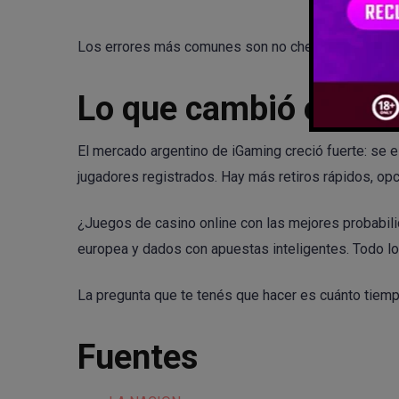
Los errores más comunes son no chequear la licencia
Lo que cambió entre
El mercado argentino de iGaming creció fuerte: se 
jugadores registrados. Hay más retiros rápidos, op
¿Juegos de casino online con las mejores probabili
europea y dados con apuestas inteligentes. Todo l
La pregunta que te tenés que hacer es cuánto tiempo
Fuentes