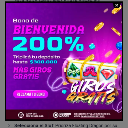
casa de apuestas líder que te ofrece los
mejores bonos. ¡Sumate y ganá hoy
mismo!
Reclamar bono
Paso a paso para una sesión óptima en 2026:
Elige Plataforma
: Opta por casinos con Pragmatic
Play y RTP verificado >96%. Prueba demos para
sentir la volatilidad.
Gestiona Bankroll
: Con €100, apuesta €1-2 por spin;
limita a 100 giros o 1 hora por sesión.
Selecciona el Slot
: Prioriza Floating Dragon por su