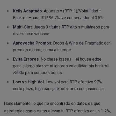
Kelly Adaptado
: Apuesta = (RTP-1)/Volatilidad *
Bankroll —para RTP 96.7%, ve conservador al 0.5%.
Multi-Slot
: Juega 3 títulos RTP alto simultáneos para
diversificar variance.
Aprovecha Promos
: Drops & Wins de Pragmatic dan
premios diarios; suma a tu edge.
Evita Errores
: No chase losses —el house edge
gana a largo plazo— ni ignores volatilidad sin bankroll
>500x para compras bonus.
Low vs High Vol
: Low vol para RTP efectivo 97%
corto plazo; high para jackpots, pero con paciencia.
Honestamente, lo que he encontrado en datos es que
estrategias como estas elevan tu RTP efectivo en un 1-2%,