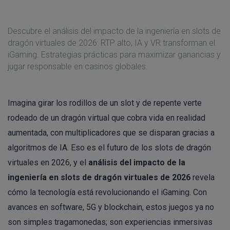
Descubre el análisis del impacto de la ingeniería en slots de
dragón virtuales de 2026: RTP alto, IA y VR transforman el
iGaming. Estrategias prácticas para maximizar ganancias y
jugar responsable en casinos globales.
Imagina girar los rodillos de un slot y de repente verte
rodeado de un dragón virtual que cobra vida en realidad
aumentada, con multiplicadores que se disparan gracias a
algoritmos de IA. Eso es el futuro de los slots de dragón
virtuales en 2026, y el
análisis del impacto de la
ingeniería en slots de dragón virtuales de 2026
revela
cómo la tecnología está revolucionando el iGaming. Con
avances en software, 5G y blockchain, estos juegos ya no
son simples tragamonedas; son experiencias inmersivas