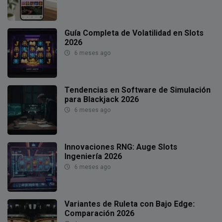
Guía Completa de Volatilidad en Slots
2026
6 meses ago
Tendencias en Software de Simulación
para Blackjack 2026
6 meses ago
Innovaciones RNG: Auge Slots
Ingeniería 2026
6 meses ago
Variantes de Ruleta con Bajo Edge:
Comparación 2026