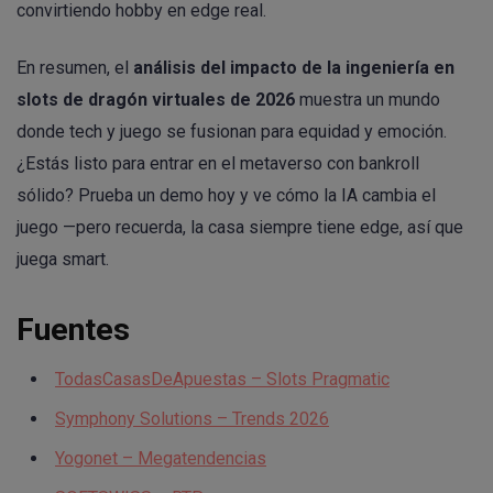
convirtiendo hobby en edge real.
En resumen, el
análisis del impacto de la ingeniería en
slots de dragón virtuales de 2026
muestra un mundo
donde tech y juego se fusionan para equidad y emoción.
¿Estás listo para entrar en el metaverso con bankroll
sólido? Prueba un demo hoy y ve cómo la IA cambia el
juego —pero recuerda, la casa siempre tiene edge, así que
juega smart.
Fuentes
TodasCasasDeApuestas – Slots Pragmatic
Symphony Solutions – Trends 2026
Yogonet – Megatendencias