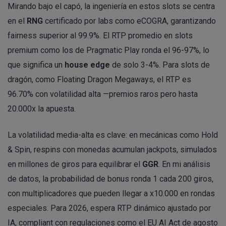
Mirando bajo el capó, la ingeniería en estos slots se centra
en el
RNG
certificado por labs como eCOGRA, garantizando
fairness superior al 99.9%. El RTP promedio en slots
premium como los de Pragmatic Play ronda el 96-97%, lo
que significa un
house edge
de solo 3-4%. Para slots de
dragón, como Floating Dragon Megaways, el RTP es
96.70% con volatilidad alta —premios raros pero hasta
20.000x la apuesta.
La volatilidad media-alta es clave: en mecánicas como Hold
& Spin, respins con monedas acumulan jackpots, simulados
en millones de giros para equilibrar el
GGR
. En mi análisis
de datos, la probabilidad de bonus ronda 1 cada 200 giros,
con multiplicadores que pueden llegar a x10.000 en rondas
especiales. Para 2026, espera RTP dinámico ajustado por
IA, compliant con regulaciones como el EU AI Act de agosto