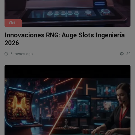
Slots
Innovaciones RNG: Auge Slots Ingeniería
2026
6 meses ago
30