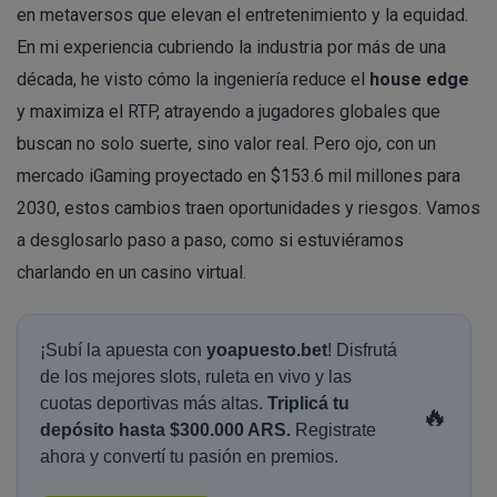
en metaversos que elevan el entretenimiento y la equidad.
En mi experiencia cubriendo la industria por más de una
década, he visto cómo la ingeniería reduce el
house edge
y maximiza el RTP, atrayendo a jugadores globales que
buscan no solo suerte, sino valor real. Pero ojo, con un
mercado iGaming proyectado en $153.6 mil millones para
2030, estos cambios traen oportunidades y riesgos. Vamos
a desglosarlo paso a paso, como si estuviéramos
charlando en un casino virtual.
¡Subí la apuesta con
yoapuesto.bet
! Disfrutá
de los mejores slots, ruleta en vivo y las
cuotas deportivas más altas.
Triplicá tu
🔥
depósito hasta $300.000 ARS.
Registrate
ahora y convertí tu pasión en premios.