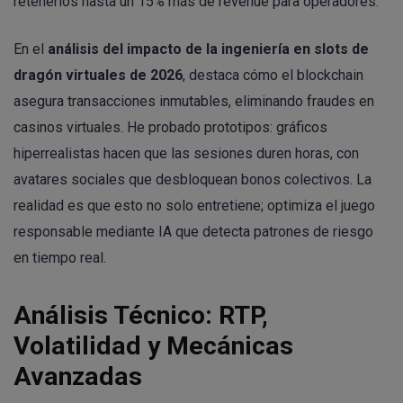
retenerlos hasta un 15% más de revenue para operadores.
En el
análisis del impacto de la ingeniería en slots de
dragón virtuales de 2026
, destaca cómo el blockchain
asegura transacciones inmutables, eliminando fraudes en
casinos virtuales. He probado prototipos: gráficos
hiperrealistas hacen que las sesiones duren horas, con
avatares sociales que desbloquean bonos colectivos. La
realidad es que esto no solo entretiene; optimiza el juego
responsable mediante IA que detecta patrones de riesgo
en tiempo real.
Análisis Técnico: RTP,
Volatilidad y Mecánicas
Avanzadas