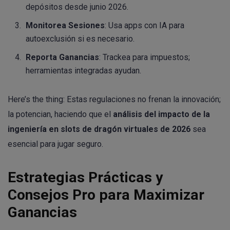
depósitos desde junio 2026.
Monitorea Sesiones
: Usa apps con IA para
autoexclusión si es necesario.
Reporta Ganancias
: Trackea para impuestos;
herramientas integradas ayudan.
Here’s the thing: Estas regulaciones no frenan la innovación;
la potencian, haciendo que el
análisis del impacto de la
ingeniería en slots de dragón virtuales de 2026
sea
esencial para jugar seguro.
Estrategias Prácticas y
Consejos Pro para Maximizar
Ganancias