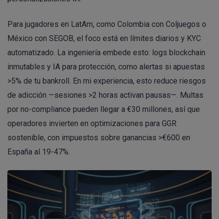
Para jugadores en LatAm, como Colombia con Coljuegos o
México con SEGOB, el foco está en límites diarios y KYC
automatizado. La ingeniería embede esto: logs blockchain
inmutables y IA para protección, como alertas si apuestas
>5% de tu bankroll. En mi experiencia, esto reduce riesgos
de adicción —sesiones >2 horas activan pausas—. Multas
por no-compliance pueden llegar a €30 millones, así que
operadores invierten en optimizaciones para GGR
sostenible, con impuestos sobre ganancias >€600 en
España al 19-47%.