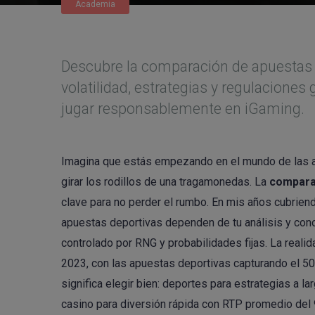
Academia
Descubre la comparación de apuestas d
volatilidad, estrategias y regulaciones
jugar responsablemente en iGaming.
Imagina que estás empezando en el mundo de las apu
girar los rodillos de una tragamonedas. La
comparac
clave para no perder el rumbo. En mis años cubriend
apuestas deportivas dependen de tu análisis y cono
controlado por RNG y probabilidades fijas. La reali
2023, con las apuestas deportivas capturando el 50-
significa elegir bien: deportes para estrategias a l
casino para diversión rápida con RTP promedio del 