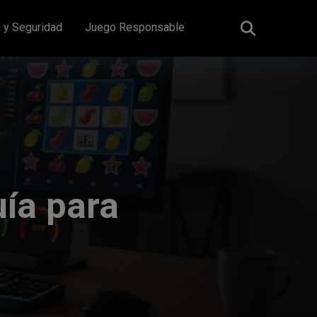
 y Seguridad
Juego Responsable
uía para