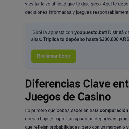
y evitar la volatilidad que te deja seco. Aquí te des
decisiones informadas y juegues responsablement
¡Subí la apuesta con
yoapuesto.bet
! Disfrutá 
altas.
Triplicá tu depósito hasta $300.000 ARS
Reclamar bono
Diferencias Clave en
Juegos de Casino
Lo primero que debes saber en esta
comparación 
operan bajo el capó. Las apuestas deportivas giran 
que reflejan probabilidades, pero con un margen o
v