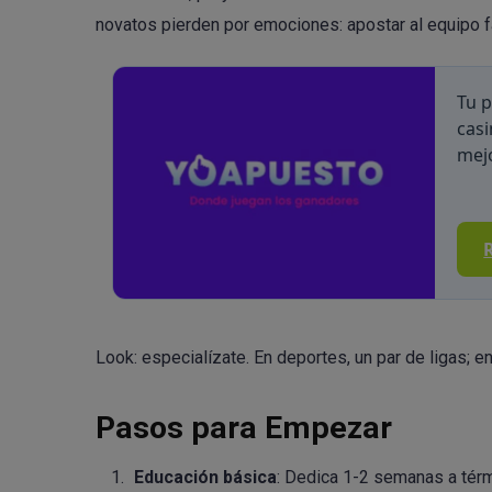
novatos pierden por emociones: apostar al equipo fa
Tu 
casi
mej
Look: especialízate. En deportes, un par de ligas; en
Pasos para Empezar
Educación básica
: Dedica 1-2 semanas a térm