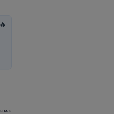
🔥
cursos