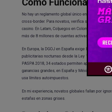
Cómo Funcionan en e
No hay un reglamento global único en iGaming, per
cross-border. Para novatos, verifica siempre el foo
casino. En Latam, Coljuegos en Colombia regula co
más de 8 millones de cuentas activas en 2022. En 
En Europa, la DGOJ en España exige licencias gene
publicitarias nocturnas desde la Ley 13/2011. El UK
PASPA 2018, 34 estados permiten apuestas deporti
ganancias grandes; en España y México, libres hasta
usa límites autoimpuestos.
En mi experiencia, novatos globales fallan por ignor
estafas en zonas grises.