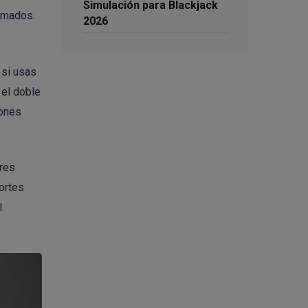
Simulación para Blackjack
rmados.
2026
 si usas
 el doble
iones
ores
portes
l