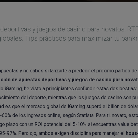
eportivas y juegos de casino para novatos: RTP
 globales. Tips prácticos para maximizar tu bankro
estas y no sabes si lanzarte a predecir el próximo partido de 
ión de apuestas deportivas y juegos de casino para nova
o iGaming, he visto a principiantes confundir estas dos bestias:
cimiento del deporte, mientras que los juegos de casino son pu
dad es que el mercado global de iGaming superó el billón de dóla
60% de los ingresos online, según Statista. Para ti, novato, est
argo plazo con un ROI potencial del 5-10% si encuentras value bet
95-97%. Pero ojo, ambos exigen disciplina para manejar el
hous