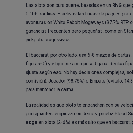
Las slots son pura suerte, basadas en un
RNG
que g
0.10€ por línea – activas las líneas de pago y gir
aventuras en White Rabbit Megaways (97.7% RTP co
ganancias frecuentes pero pequeñas, como en Starm
jackpots progresivos.
El baccarat, por otro lado, usa 6-8 mazos de cartas
figuras=0) y el que se acerque a 9 gana. Reglas fijas
ajusta según eso. No hay decisiones complejas, so
comisión), Jugador (98.76%) o Empate (evítalo, 14.
para mantener la calma.
La realidad es que slots te enganchan con su veloc
principiantes, empieza con demos: prueba Blood Su
edge
en slots (2-6%) es más alto que en baccarat, 