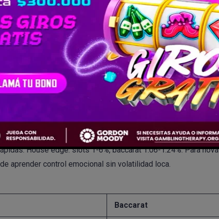
RTP, volatilidad y riesgos
es opciones para principiantes
, los números no mienten. Slots
 al 99%, pero su
volatilidad
variable puede vaciar tu bankroll rá
devuelve 960.000 unidades, pero las rachas secas duelen. Baccar
ilidad
baja y resultados consistentes: 45.86% Banca, 44.62% Jug
os instantáneos, ideales para sesiones casuales. Baccarat arranc
ápidas. House edge: slots 1-6%, baccarat 1.06-1.24%. Para nova
de aprender control emocional sin volatilidad loca.
Baccarat