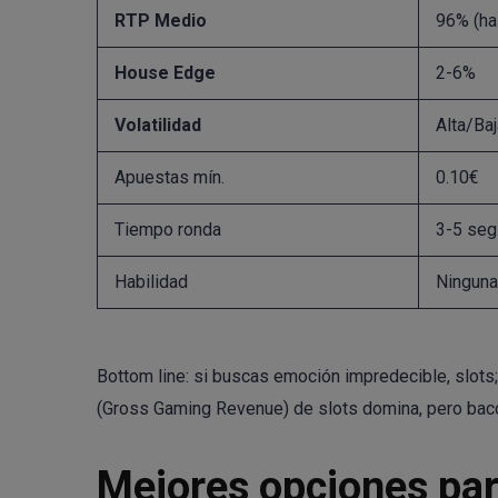
RTP Medio
96% (ha
House Edge
2-6%
Volatilidad
Alta/Baj
Apuestas mín.
0.10€
Tiempo ronda
3-5 seg
Habilidad
Ninguna
Bottom line: si buscas emoción impredecible, slots;
(Gross Gaming Revenue) de slots domina, pero bacca
Mejores opciones para