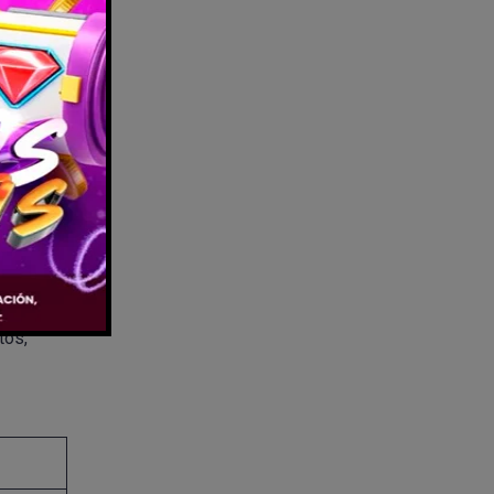
pido si
at es más
ador.
a en 1€,
tos,