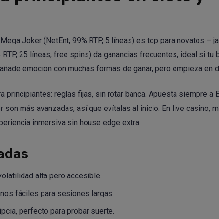
a. Mega Joker (NetEnt, 99% RTP, 5 líneas) es top para novatos – j
TP, 25 líneas, free spins) da ganancias frecuentes, ideal si tu b
añade emoción con muchas formas de ganar, pero empieza en 
a principiantes: reglas fijas, sin rotar banca. Apuesta siempre a 
son más avanzadas, así que evítalas al inicio. En live casino, 
periencia inmersiva sin house edge extra.
dadas
latilidad alta pero accesible.
nos fáciles para sesiones largas.
pcia, perfecto para probar suerte.