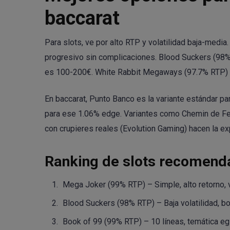
baccarat
Para slots, ve por alto RTP y volatilidad baja-medi
progresivo sin complicaciones. Blood Suckers (98% R
es 100-200€. White Rabbit Megaways (97.7% RTP) 
En baccarat, Punto Banco es la variante estándar par
para ese 1.06% edge. Variantes como Chemin de Fer 
con crupieres reales (Evolution Gaming) hacen la ex
Ranking de slots recomen
Mega Joker (99% RTP) – Simple, alto retorno, vo
Blood Suckers (98% RTP) – Baja volatilidad, bo
Book of 99 (99% RTP) – 10 líneas, temática egi