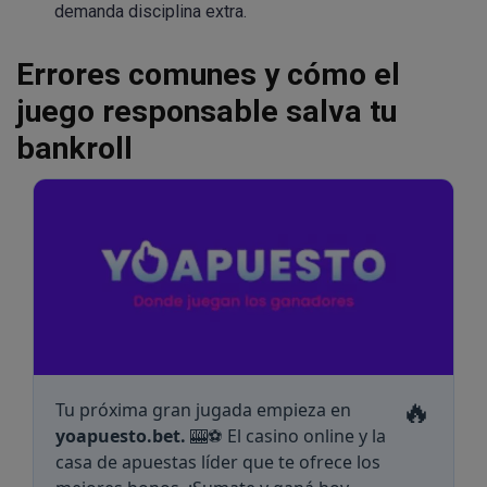
demanda disciplina extra.
Errores comunes y cómo el
juego responsable salva tu
bankroll
🔥
Tu próxima gran jugada empieza en
yoapuesto.bet.
🎰⚽ El casino online y la
casa de apuestas líder que te ofrece los