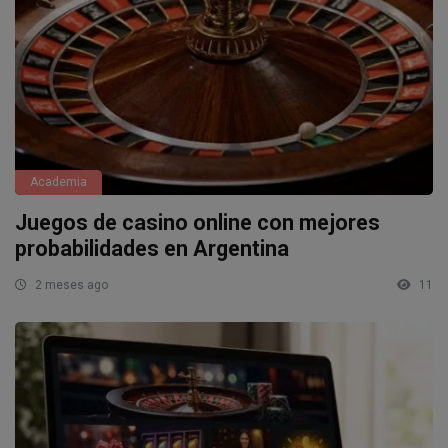
Academia
Juegos de casino online con mejores
probabilidades en Argentina
2 meses ago
11