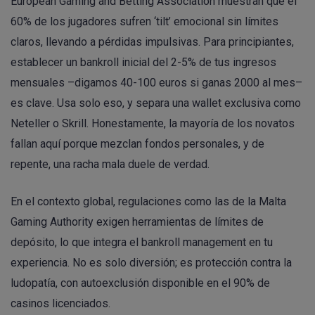
European Gaming and Betting Association muestran que el
60% de los jugadores sufren ‘tilt’ emocional sin límites
claros, llevando a pérdidas impulsivas. Para principiantes,
establecer un bankroll inicial del 2-5% de tus ingresos
mensuales –digamos 40-100 euros si ganas 2000 al mes–
es clave. Usa solo eso, y separa una wallet exclusiva como
Neteller o Skrill. Honestamente, la mayoría de los novatos
fallan aquí porque mezclan fondos personales, y de
repente, una racha mala duele de verdad.
En el contexto global, regulaciones como las de la Malta
Gaming Authority exigen herramientas de límites de
depósito, lo que integra el bankroll management en tu
experiencia. No es solo diversión; es protección contra la
ludopatía, con autoexclusión disponible en el 90% de
casinos licenciados.