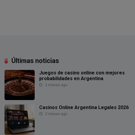
Últimas noticias
Juegos de casino online con mejores
probabilidades en Argentina
2 meses ago
Casinos Online Argentina Legales 2026
2 meses ago