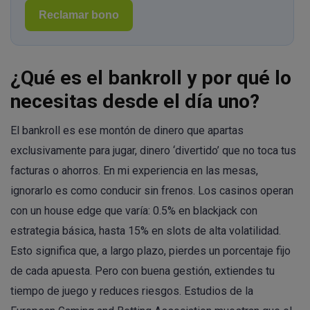
Reclamar bono
¿Qué es el bankroll y por qué lo
necesitas desde el día uno?
El bankroll es ese montón de dinero que apartas
exclusivamente para jugar, dinero ‘divertido’ que no toca tus
facturas o ahorros. En mi experiencia en las mesas,
ignorarlo es como conducir sin frenos. Los casinos operan
con un house edge que varía: 0.5% en blackjack con
estrategia básica, hasta 15% en slots de alta volatilidad.
Esto significa que, a largo plazo, pierdes un porcentaje fijo
de cada apuesta. Pero con buena gestión, extiendes tu
tiempo de juego y reduces riesgos. Estudios de la