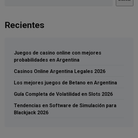
Recientes
Juegos de casino online con mejores
probabilidades en Argentina
Casinos Online Argentina Legales 2026
Los mejores juegos de Betano en Argentina
Guía Completa de Volatilidad en Slots 2026
Tendencias en Software de Simulación para
Blackjack 2026