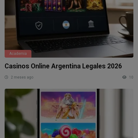
Academia
Casinos Online Argentina Legales 2026
2 meses ago
10