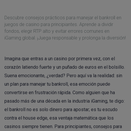
Descubre consejos prácticos para manejar el bankroll en
juegos de casino para principiantes. Aprende a dividir
fondos, elegir RTP alto y evitar errores comunes en
iGaming global. ¡Juega responsable y prolonga la diversión!
Imagina que entras a un casino por primera vez, con el
corazón latiendo fuerte y un puñado de euros en el bolsillo.
Suena emocionante, ¿verdad? Pero aquí va la realidad: sin
un plan para manejar tu bankroll, esa emoción puede
convertirse en frustración rápida. Como alguien que ha
pasado más de una década en la industria iGaming, te digo:
el bankroll no es solo dinero para apostar; es tu escudo
contra el house edge, esa ventaja matemática que los
casinos siempre tienen. Para principiantes, consejos para