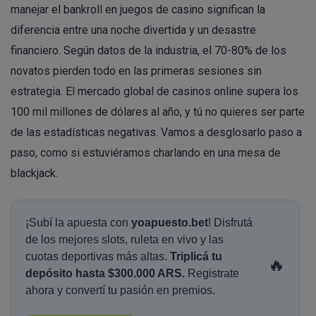
manejar el bankroll en juegos de casino significan la
diferencia entre una noche divertida y un desastre
financiero. Según datos de la industria, el 70-80% de los
novatos pierden todo en las primeras sesiones sin
estrategia. El mercado global de casinos online supera los
100 mil millones de dólares al año, y tú no quieres ser parte
de las estadísticas negativas. Vamos a desglosarlo paso a
paso, como si estuviéramos charlando en una mesa de
blackjack.
¡Subí la apuesta con
yoapuesto.bet
! Disfrutá
de los mejores slots, ruleta en vivo y las
cuotas deportivas más altas.
Triplicá tu
🔥
depósito hasta $300.000 ARS.
Registrate
ahora y convertí tu pasión en premios.