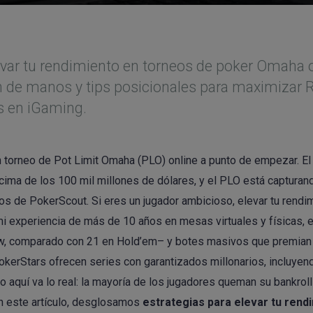
evar tu rendimiento en torneos de poker Omaha 
ón de manos y tips posicionales para maximizar 
s en iGaming.
un torneo de Pot Limit Omaha (PLO) online a punto de empezar. El
cima de los 100 mil millones de dólares, y el PLO está capturan
os de PokerScout. Si eres un jugador ambicioso, elevar tu rendi
mi experiencia de más de 10 años en mesas virtuales y físicas, 
raw, comparado con 21 en Hold’em– y botes masivos que premian 
kerStars ofrecen series con garantizados millonarios, incluyen
aquí va lo real: la mayoría de los jugadores queman su bankroll
En este artículo, desglosamos
estrategias para elevar tu rend