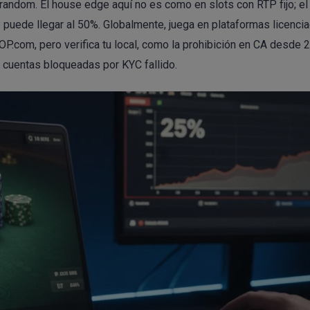
random. El house edge aquí no es como en slots con RTP fijo; el
 puede llegar al 50%. Globalmente, juega en plataformas licenci
.com, pero verifica tu local, como la prohibición en CA desde 
 cuentas bloqueadas por KYC fallido.