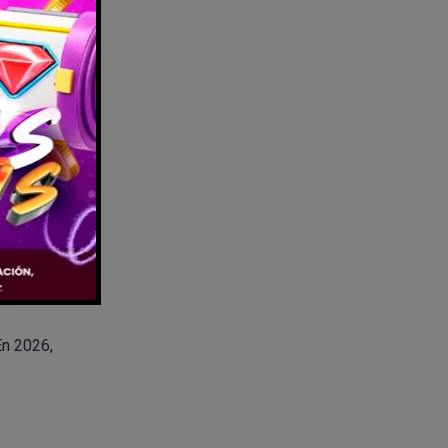
 PFR
En 2026,