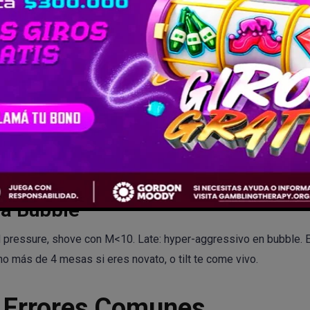
+15%. Usa HUD como PokerTracker para trackear VPIP (25-30%) y
 desde early. Fold sin nuts draw.
s-up, check multiway.
e cards.
 a Bubble
CM pressure, shove con M<10. Late: hyper-aggressivo en bubble. 
o más de 4 mesas si eres novato, o tilt te come vivo.
y Errores Comunes