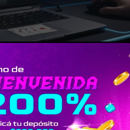
y Posflop para Dominar
 rendimiento en torneos de poker omaha online en 2026
com
0% de manos –doble suited conectadas como AAKQ o JJT9– para 
ums; fold wrapped sin suited. En mi experiencia, jugadores loos
sflop, evalúa texture: con 17+ outs (draw nuts), bet ½-¾ pot. Mul
t de $100, call $20 da 5:1; proyecta $100 extra y sube a 10:1.
e thin con top pair + draw. Bluff solo en boards scary contra weak 