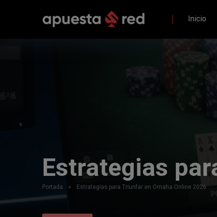
Inicio
Estrategias par
Portada
»
Estrategias para Triunfar en Omaha Online 2026