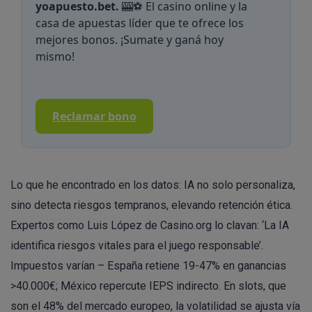
yoapuesto.bet.
🎰⚽ El casino online y la
casa de apuestas líder que te ofrece los
mejores bonos. ¡Sumate y ganá hoy
mismo!
Reclamar bono
Lo que he encontrado en los datos: IA no solo personaliza,
sino detecta riesgos tempranos, elevando retención ética.
Expertos como Luis López de Casino.org lo clavan: ‘La IA
identifica riesgos vitales para el juego responsable’.
Impuestos varían – España retiene 19-47% en ganancias
>40.000€; México repercute IEPS indirecto. En slots, que
son el 48% del mercado europeo, la volatilidad se ajusta vía