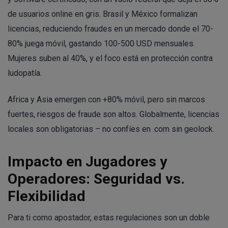
de usuarios online en gris. Brasil y México formalizan
licencias, reduciendo fraudes en un mercado donde el 70-
80% juega móvil, gastando 100-500 USD mensuales.
Mujeres suben al 40%, y el foco está en protección contra
ludopatía.
Africa y Asia emergen con +80% móvil, pero sin marcos
fuertes, riesgos de fraude son altos. Globalmente, licencias
locales son obligatorias – no confíes en .com sin geolock.
Impacto en Jugadores y
Operadores: Seguridad vs.
Flexibilidad
Para ti como apostador, estas regulaciones son un doble