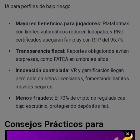
IA para perfiles de bajo riesgo.
Mayores beneficios para jugadores:
Plataformas
con límites automáticos reducen ludopatía, y RNG
certificados aseguran fair play con RTP del 95,7%.
Transparencia fiscal:
Reportes obligatorios evitan
sorpresas, como FATCA en umbrales altos.
Innovación controlada:
VR y gamificación llegan,
pero solo en sitios licenciados, fomentando hábitos
móviles seguros.
Menos fraudes:
El 70% de cripto no regulada cae
bajo escrutinio, protegiendo depósitos fiat.
Consejos Prácticos para
Navegar las Regulaciones de