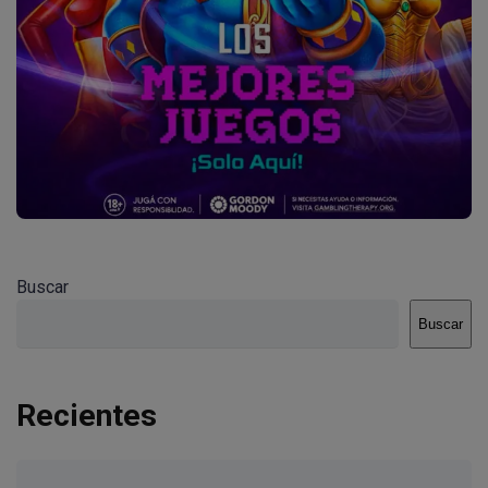
Buscar
Buscar
Recientes