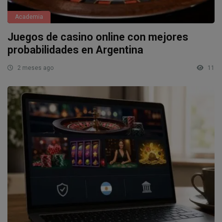
Academia
Juegos de casino online con mejores
probabilidades en Argentina
2 meses ago
11