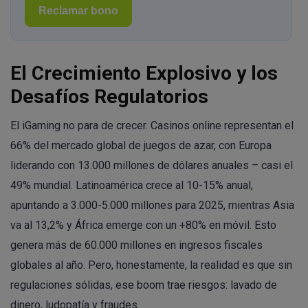
Reclamar bono
El Crecimiento Explosivo y los
Desafíos Regulatorios
El iGaming no para de crecer. Casinos online representan el
66% del mercado global de juegos de azar, con Europa
liderando con 13.000 millones de dólares anuales – casi el
49% mundial. Latinoamérica crece al 10-15% anual,
apuntando a 3.000-5.000 millones para 2025, mientras Asia
va al 13,2% y África emerge con un +80% en móvil. Esto
genera más de 60.000 millones en ingresos fiscales
globales al año. Pero, honestamente, la realidad es que sin
regulaciones sólidas, ese boom trae riesgos: lavado de
dinero, ludopatía y fraudes.