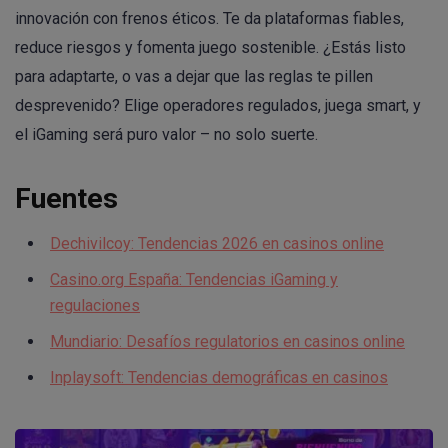
innovación con frenos éticos. Te da plataformas fiables,
reduce riesgos y fomenta juego sostenible. ¿Estás listo
para adaptarte, o vas a dejar que las reglas te pillen
desprevenido? Elige operadores regulados, juega smart, y
el iGaming será puro valor – no solo suerte.
Fuentes
Dechivilcoy: Tendencias 2026 en casinos online
Casino.org España: Tendencias iGaming y
regulaciones
Mundiario: Desafíos regulatorios en casinos online
Inplaysoft: Tendencias demográficas en casinos