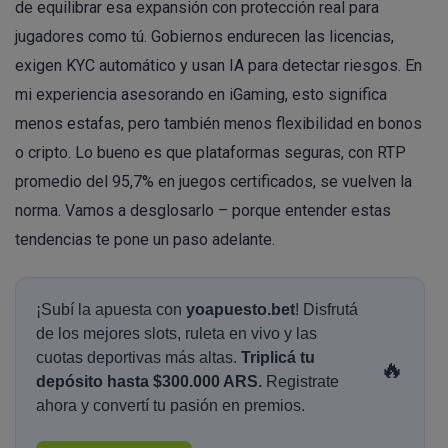
de equilibrar esa expansión con protección real para
jugadores como tú. Gobiernos endurecen las licencias,
exigen KYC automático y usan IA para detectar riesgos. En
mi experiencia asesorando en iGaming, esto significa
menos estafas, pero también menos flexibilidad en bonos
o cripto. Lo bueno es que plataformas seguras, con RTP
promedio del 95,7% en juegos certificados, se vuelven la
norma. Vamos a desglosarlo – porque entender estas
tendencias te pone un paso adelante.
¡Subí la apuesta con
yoapuesto.bet
! Disfrutá
de los mejores slots, ruleta en vivo y las
cuotas deportivas más altas.
Triplicá tu
🔥
depósito hasta $300.000 ARS.
Registrate
ahora y convertí tu pasión en premios.