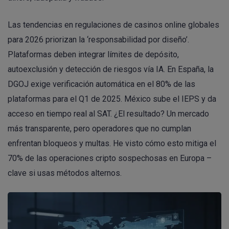
Las tendencias en regulaciones de casinos online globales
para 2026 priorizan la ‘responsabilidad por diseño’.
Plataformas deben integrar límites de depósito,
autoexclusión y detección de riesgos vía IA. En España, la
DGOJ exige verificación automática en el 80% de las
plataformas para el Q1 de 2025. México sube el IEPS y da
acceso en tiempo real al SAT. ¿El resultado? Un mercado
más transparente, pero operadores que no cumplan
enfrentan bloqueos y multas. He visto cómo esto mitiga el
70% de las operaciones cripto sospechosas en Europa –
clave si usas métodos alternos.